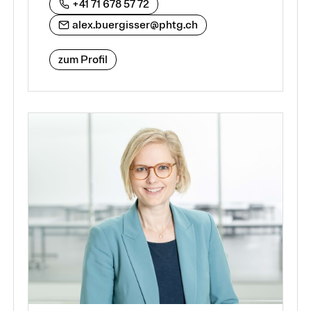
+41 71 678 57 72
alex.buergisser@phtg.ch
zum Profil