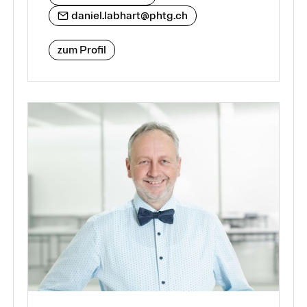
daniel.labhart@phtg.ch
zum Profil