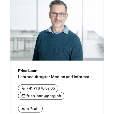
Friso Laan
Lehrbeauftragter Medien und Informatik
+41 71 678 57 85
friso.laan@phtg.ch
zum Profil