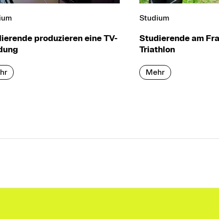
ium
Studium
ierende produzieren eine TV-
Studierende am Fra
dung
Triathlon
hr
Mehr