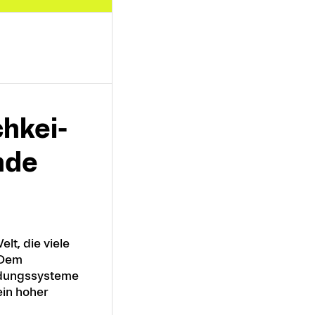
h­kei­
n­de
lt, die viele
 Dem
ldungssysteme
in hoher