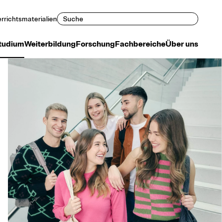
Suchen
rrichtsmaterialien
tudium
Weiterbildung
Forschung
Fachbereiche
Über uns