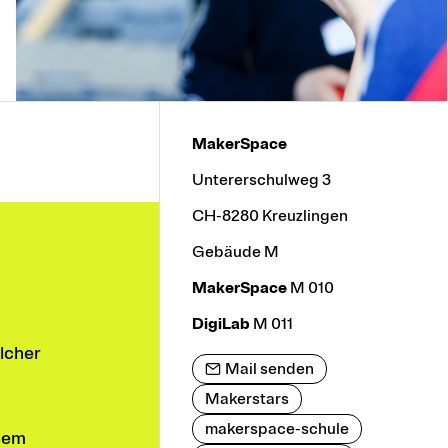
MakerSpace
Untererschulweg 3
CH-8280 Kreuzlingen
Gebäude M
MakerSpace
M 010
DigiLab
M 011
lcher
Mail senden
Makerstars
makerspace-schule
esem