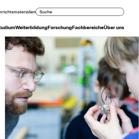
Suchen
rrichtsmaterialien
tudium
Weiterbildung
Forschung
Fachbereiche
Über uns