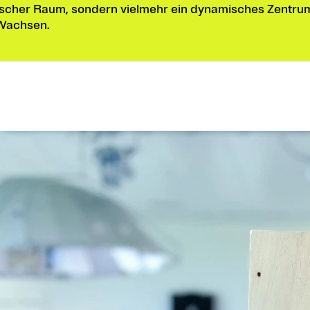
sischer Raum, sondern vielmehr ein dynamisches Zentrum
 Wachsen.