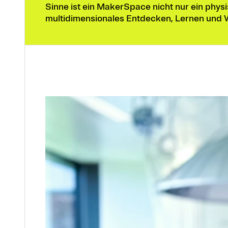
Sinne ist ein MakerSpace nicht nur ein phy
multidimensionales Entdecken, Lernen und