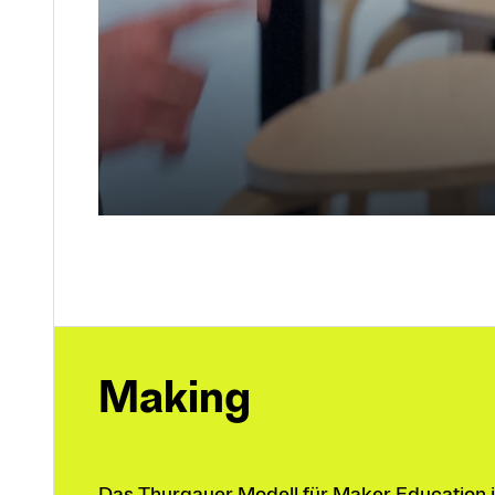
Making
Das Thurgauer Modell für Maker Education i