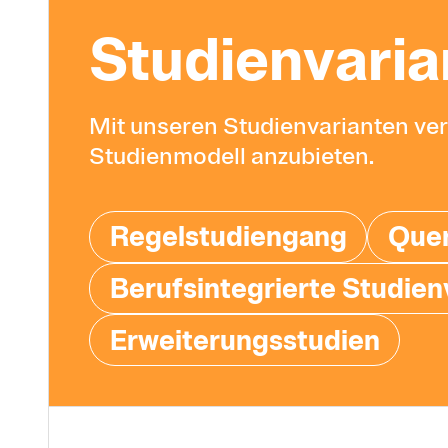
Studien­varia
Mit unseren Studienvarianten ve
Studienmodell anzubieten.
Regelstudiengang
Quer
Berufsintegrierte Studien
Erweiterungsstudien