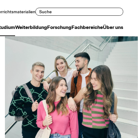
Suchen
rrichtsmaterialien
tudium
Weiterbildung
Forschung
Fachbereiche
Über uns