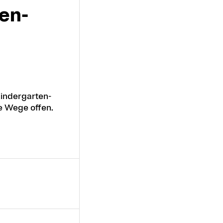
ten-
indergarten-
e Wege offen.