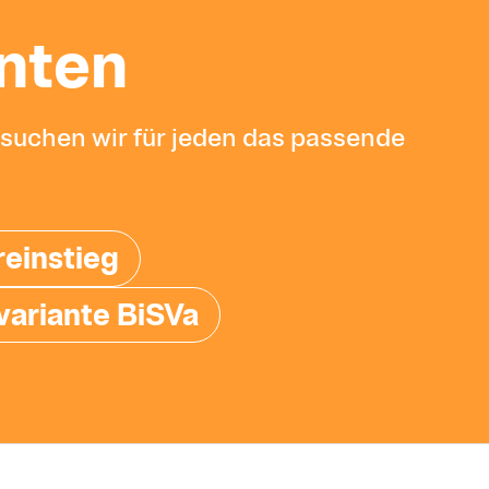
n­ten
rsuchen wir für jeden das passende
einstieg
variante BiSVa