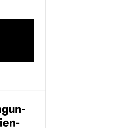
­gun­
ien­