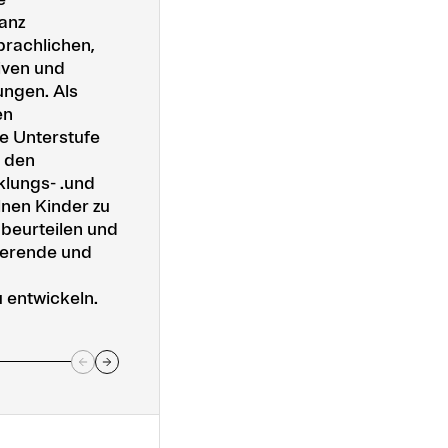
anz
treffen Vierjährige meist das erste
prachlichen,
Mal auf eine grosse Gruppe
iven und
Gleichaltriger. Sie müssen lernen,
ungen. Als
ihre eigenen Bedürfnisse
en
zurückzustellen, anderen
e Unterstufe
zuzuhören und sich einzubringen.
, den
Dieser Lernprozess setzt sich auch
klungs- .und
auf der Unterstufe fort. Als
lnen Kinder zu
Lehrperson begleiten Sie die
 beurteilen und
Kinder auf beiden Stufen und
vierende und
unterstützen sie durch kompetente
Anleitung.
entwickeln.