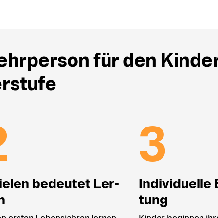
ehr­person für den Kinde
r­stufe
ielen bedeutet Ler­
Individuelle 
n
tung
en ersten Lebensjahren lernen
Kinder beginnen ihr