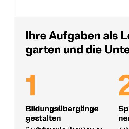
Ihre Aufgaben als L
garten und die Unte
Bildungsübergänge
Sp
ge­stal­ten
ne
Das Gelingen der Übergänge von
In d