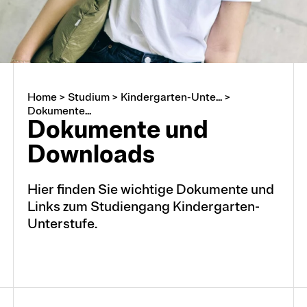
Sekundarstufe I
Sekundarstufe II
Home
>
Studium
>
Kindergarten-Unte...
>
Dokumente...
Doku­men­te und
Frühe Kindheit
Down­loads
International
Hier finden Sie wichtige Dokumente und
Links zum Studiengang Kindergarten-
Unterstufe.
Campusleben