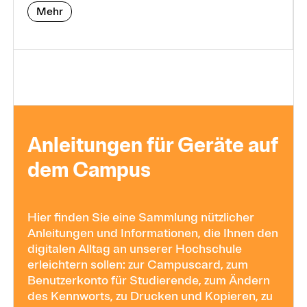
Mehr
Anlei­tun­gen für Ge­rä­te auf
dem Cam­pus
Hier finden Sie eine Sammlung nützlicher
Anleitungen und Informationen, die Ihnen den
digitalen Alltag an unserer Hochschule
erleichtern sollen: zur Campuscard, zum
Benutzerkonto für Studierende, zum Ändern
des Kennworts, zu Drucken und Kopieren, zu