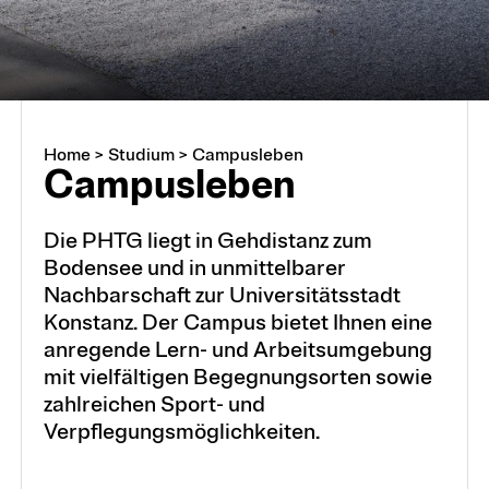
Sekundarstufe I
Sekundarstufe II
Home
>
Studium
>
Campusleben
Campus­leben
Frühe Kindheit
Die PHTG liegt in Gehdistanz zum
Bodensee und in unmittelbarer
International
Nachbarschaft zur Universitätsstadt
Konstanz. Der Campus bietet Ihnen eine
anregende Lern- und Arbeitsumgebung
mit vielfältigen Begegnungsorten sowie
Campusleben
zahlreichen Sport- und
Verpflegungsmöglichkeiten.