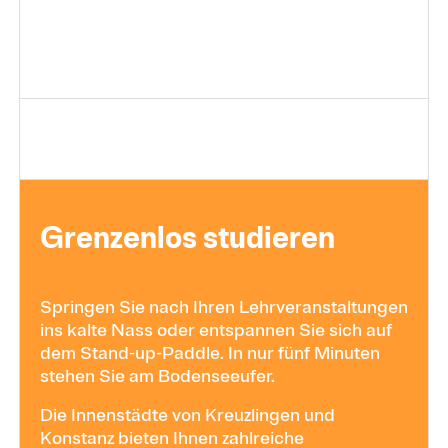
Gren­zen­los stu­die­ren
Springen Sie nach Ihren Lehrveranstaltungen
ins kalte Nass oder entspannen Sie sich auf
dem Stand-up-Paddle. In nur fünf Minuten
stehen Sie am Bodenseeufer.
Die Innenstädte von Kreuzlingen und
Konstanz bieten Ihnen zahlreiche