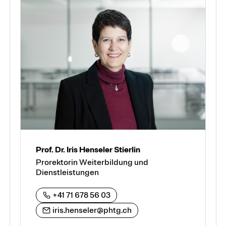
Module und Vertiefungen
Kurse
Weiterbildungssuche
Fokusthemen
Prof. Dr. Iris Henseler Stierlin
Prorektorin Weiterbildung und
Digitalität und KI
Dienstleistungen
Frühe Kindheit
+41 71 678 56 03
Heterogenität in Schule und Unterricht
iris.henseler@phtg.ch
Schulführung und Leadership