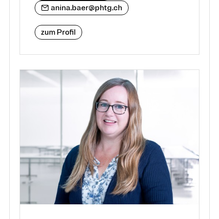
anina.baer@phtg.ch
zum Profil