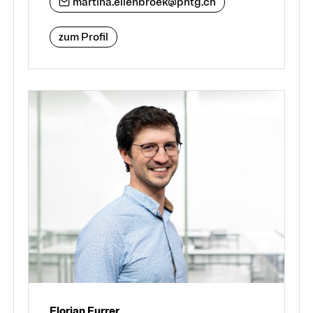
martina.ellenbroek@phtg.ch
zum Profil
Florian Furrer