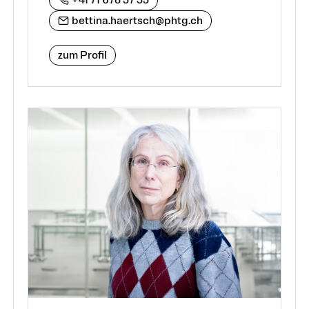
+41 71 678 57 35
bettina.haertsch@phtg.ch
zum Profil