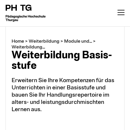
Home
>
Weiterbildung
>
Module und...
>
Weiterbildung...
Wei­ter­bild­ung Ba­sis­
stu­fe
Erweitern Sie Ihre Kompetenzen für das
Unterrichten in einer Basisstufe und
Weiterbildung
bauen Sie Ihr Handlungsrepertoire im
alters- und leistungsdurchmischten
Lernen aus.
CAS, DAS, MAS, M.A.