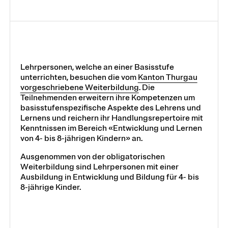
Module und Vertiefungen
Kurse
Lehrpersonen, welche an einer Basisstufe
unterrichten, besuchen die vom
Kanton Thurgau
vorgeschriebene Weiterbildung
. Die
Teilnehmenden erweitern ihre Kompetenzen um
Weiterbildungssuche
basisstufenspezifische Aspekte des Lehrens und
Lernens und reichern ihr Handlungsrepertoire mit
Kenntnissen im Bereich «Entwicklung und Lernen
von 4- bis 8-jährigen Kindern» an.
Fokusthemen
Ausgenommen von der obligatorischen
Digitalität und KI
Weiterbildung sind Lehrpersonen mit einer
Ausbildung in Entwicklung und Bildung für 4- bis
Frühe Kindheit
8-jährige Kinder.
Heterogenität in Schule und Unterricht
Schulführung und Leadership