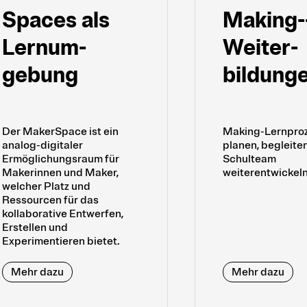
Spaces als
Making-
Lern­um­
Weiter­
gebung
bildung
Der MakerSpace ist ein
Making-Lernpro
analog-digitaler
planen, begleite
Ermöglichungsraum für
Schulteam
Makerinnen und Maker,
weiterentwickel
welcher Platz und
Ressourcen für das
kollaborative Entwerfen,
Erstellen und
Experimentieren bietet.
Mehr dazu
Mehr dazu