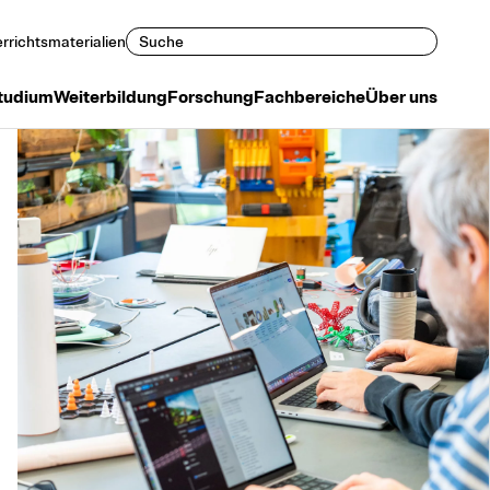
Suchen
rrichtsmaterialien
tudium
Weiterbildung
Forschung
Fachbereiche
Über uns