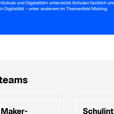
chule und Digitalität» unterstützt Schulen fachlich un
ch Digitalität – unter anderem im Themenfeld Making.
lteams
Maker­
Schul­in