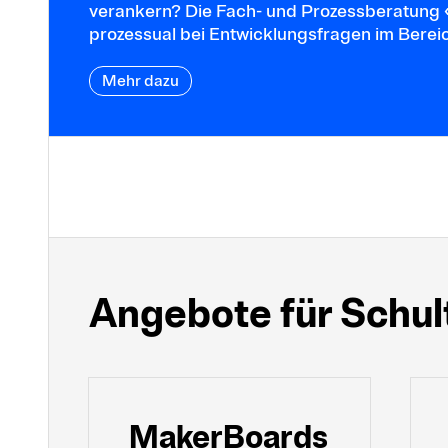
verankern? Die Fach- und Prozessberatung «S
prozessual bei Entwicklungsfragen im Berei
Mehr dazu
Angebote für Schu
Maker­Boards