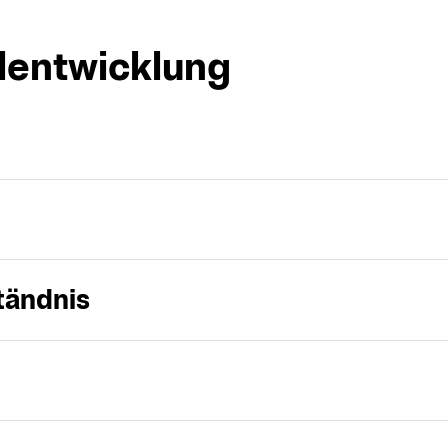
lentwicklung
tändnis