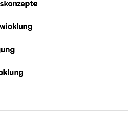
gskonzepte
wicklung
gung
cklung