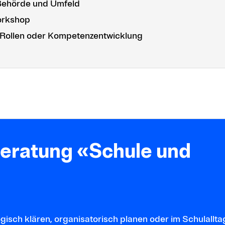
, Behörde und Umfeld
workshop
g, Rollen oder Kompetenzentwicklung
beratung «Schule und
isch klären, organisatorisch planen oder im Schulallta