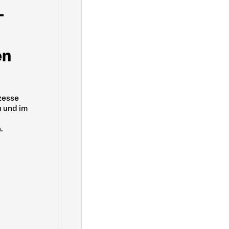
­
en
zesse
n und im
n.