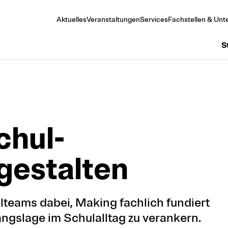
Aktuelles
Veranstaltungen
Services
Fachstellen & Unte
S
chul­
ge­stalten
teams dabei, Making fachlich fundiert
ngslage im Schulalltag zu verankern.