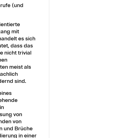
rufe (und
entierte
gang mit
handelt es sich
tet, dass das
nicht trivial
chen
en meist als
achlich
dernd sind.
eines
stehende
in
ssung von
nden von
en und Brüche
ierung in einer