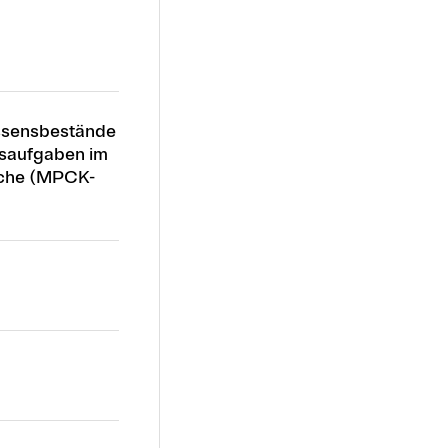
issensbestände
usaufgaben im
üche (MPCK-