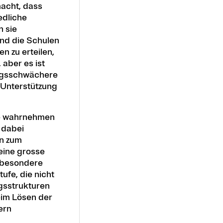
macht, dass
edliche
n sie
nd die Schulen
n zu erteilen,
 aber es ist
ungsschwächere
 Unterstützung
lle wahrnehmen
 dabei
n zum
 eine grosse
nsbesondere
ufe, die nicht
ngsstrukturen
eim Lösen der
ern