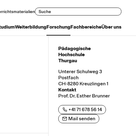
Suchen
rrichtsmaterialien
tudium
Weiterbildung
Forschung
Fachbereiche
Über uns
Pädagogische
Hochschule
Thurgau
Unterer Schulweg 3
Postfach
CH-8280 Kreuzlingen 1
Kontakt
Prof. Dr. Esther Brunner
+41 71 678 56 14
Mail senden