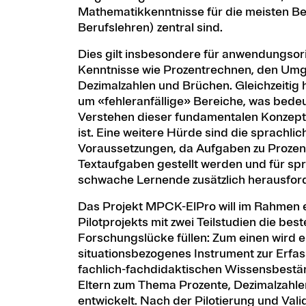
Mathematikkenntnisse für die meisten Be
Berufslehren) zentral sind.
Dies gilt insbesondere für anwendungsori
Kenntnisse wie Prozentrechnen, den Um
Dezimalzahlen und Brüchen. Gleichzeitig 
um «fehleranfällige» Bereiche, was bedeu
Verstehen dieser fundamentalen Konzepte 
ist. Eine weitere Hürde sind die sprachli
Voraussetzungen, da Aufgaben zu Prozent
Textaufgaben gestellt werden und für spr
schwache Lernende zusätzlich herausfor
Das Projekt MPCK-ElPro will im Rahmen 
Pilotprojekts mit zwei Teilstudien die be
Forschungslücke füllen: Zum einen wird e
situationsbezogenes Instrument zur Erfa
fachlich-fachdidaktischen Wissensbestä
Eltern zum Thema Prozente, Dezimalzahl
entwickelt. Nach der Pilotierung und Valid