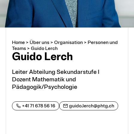
Home
>
Über uns
>
Organisation
>
Personen und
Über uns
Teams
>
Guido Lerch
Guido Lerch
Arbeiten an der PHTG
Leiter Abteilung Sekundarstufe I
Dozent Mathematik und
Offene Stellen
Pädagogik/Psychologie
Lehrstellen
+41 71 678 56 16
guido.lerch@phtg.ch
Partnerschaften und Kooperationen