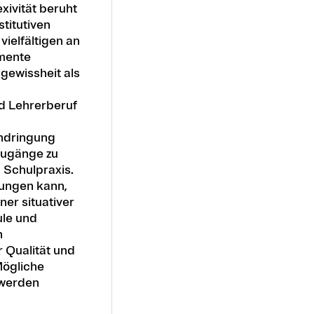
xivität beruht
stitutiven
vielfältigen an
emente
gewissheit als
d Lehrerberuf
chdringung
Zugänge zu
 Schulpraxis.
tungen kann,
er situativer
ule und
n
r Qualität und
Mögliche
 werden