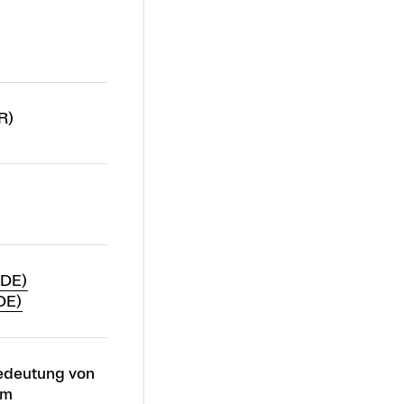
R)
(DE)
DE)
Bedeutung von
im