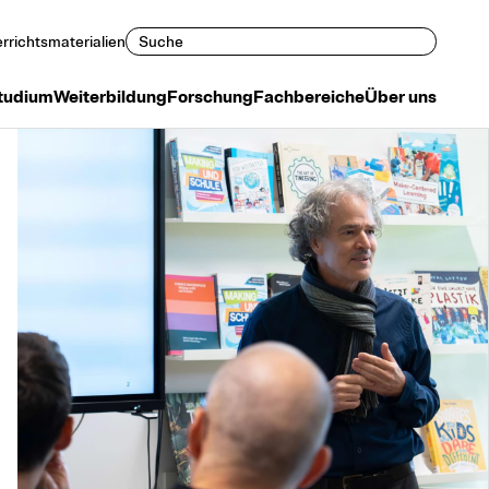
Suchen
rrichtsmaterialien
tudium
Weiterbildung
Forschung
Fachbereiche
Über uns