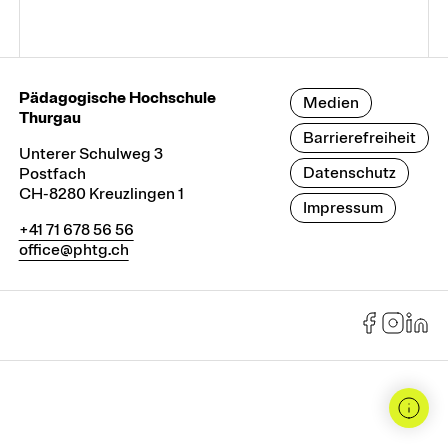
Module und Vertiefungen
Pädagogische Hochschule
Medien
Kurse
Thurgau
Barrierefreiheit
Unterer Schulweg 3
Datenschutz
Postfach
CH-8280 Kreuzlingen 1
Weiterbildungssuche
Impressum
+41 71 678 56 56
office@phtg.ch
Fokusthemen
Digitalität und KI
Frühe Kindheit
Heterogenität in Schule und Unterricht
Schulführung und Leadership