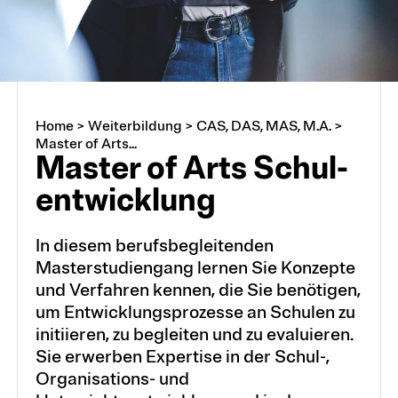
Module und Vertiefungen
Kurse
Home
>
Weiterbildung
>
CAS, DAS, MAS, M.A.
>
Master of Arts...
Master of Arts Schul­
Weiterbildungssuche
ent­wick­lung
In diesem berufsbegleitenden
Fokusthemen
Masterstudiengang lernen Sie Konzepte
und Verfahren kennen, die Sie benötigen,
Digitalität und KI
um Entwicklungsprozesse an Schulen zu
Frühe Kindheit
initiieren, zu begleiten und zu evaluieren.
Sie erwerben Expertise in der Schul-,
Heterogenität in Schule und Unterricht
Organisations- und
Schulführung und Leadership