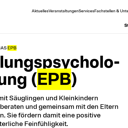
Aktuelles
Veranstaltungen
Services
Fachstellen & Unte
S
CAS
EPB
lungs­psycholo­
ung (
EPB
)
 mit Säuglingen und Kleinkindern
beraten und gemeinsam mit den Eltern
. Sie fördern damit eine positive
terliche Feinfühligkeit.