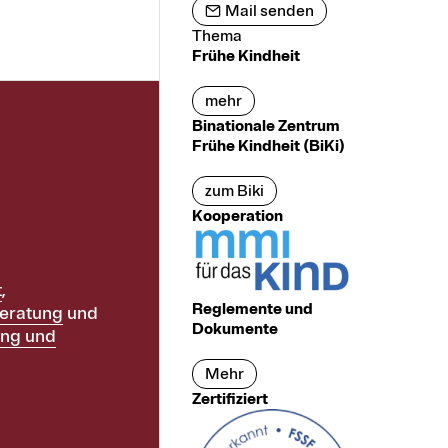
Mail senden
Thema
Frühe Kindheit
mehr
Binationale Zentrum
Frühe Kindheit (BiKi)
zum Biki
Kooperation
t
,
Reglemente und
eratung
und
Dokumente
ung und
Mehr
Zertifiziert