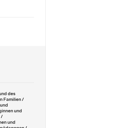
und des
 Familien /
 und
ginnen und
 /
nen und
lpädagogen /