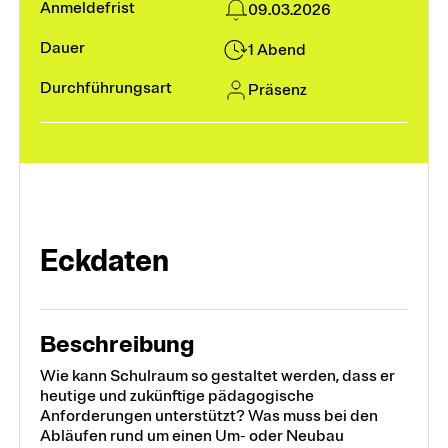
09.03.2026
Module und Vertiefungen
1 Abend
Präsenz
Kurse
Weiterbildungssuche
Eckdaten
Fokusthemen
Digitalität und KI
Beschreibung
Frühe Kindheit
Wie kann Schulraum so gestaltet werden, dass er
heutige und zukünftige pädagogische
Heterogenität in Schule und Unterricht
Anforderungen unterstützt? Was muss bei den
Abläufen rund um einen Um- oder Neubau
Schulführung und Leadership