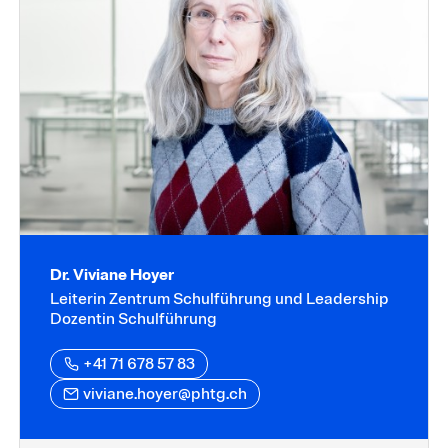
Dr. Viviane Hoyer
Leiterin Zentrum Schulführung und Leadership
Dozentin Schulführung
+41 71 678 57 83
viviane.hoyer@phtg.ch