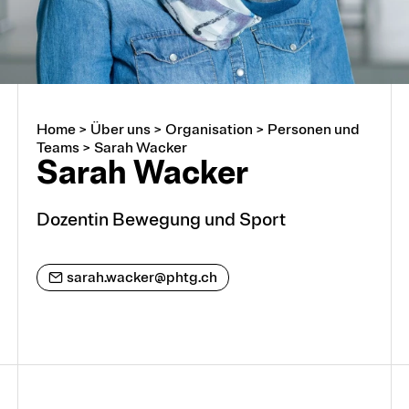
Home
>
Über uns
>
Organisation
>
Personen und
Über uns
Teams
>
Sarah Wacker
Sarah Wacker
Arbeiten an der PHTG
Dozentin Bewegung und Sport
Offene Stellen
sarah.wacker@phtg.ch
Lehrstellen
Partnerschaften und Kooperationen