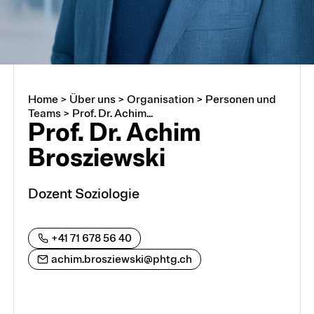
Home
>
Über uns
>
Organisation
>
Personen und
Über uns
Teams
>
Prof. Dr. Achim...
Prof. Dr. Achim
Brosziewski
Arbeiten an der PHTG
Dozent Soziologie
Offene Stellen
Lehrstellen
+41 71 678 56 40
achim.brosziewski@phtg.ch
Partnerschaften und Kooperationen