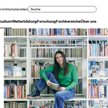
Suchen
rrichtsmaterialien
tudium
Weiterbildung
Forschung
Fachbereiche
Über uns