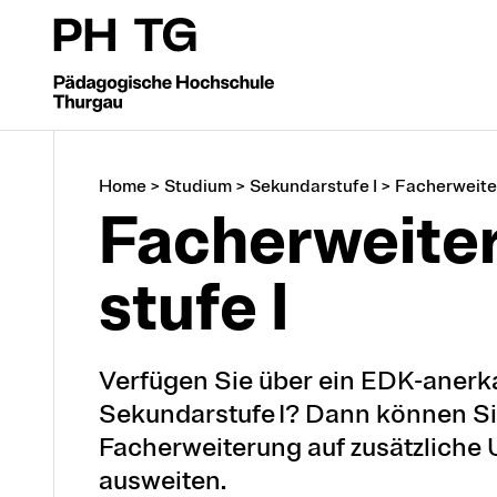
Home
>
Studium
>
Sekundarstufe I
>
Facherweit
Facherwei­te­
stu­fe I
Verfügen Sie über ein EDK-anerk
Sekundarstufe I? Dann können Si
Facherweiterung auf zusätzliche 
ausweiten.