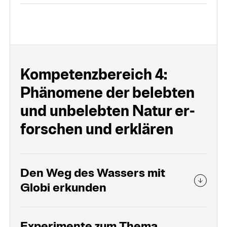
Kompetenz­bereich 4:
Phänomene der be­leb­ten
und un­beleb­ten Natur er­
forschen und er­klären
Den Weg des Wassers mit
Globi erkunden
Experimente zum Thema