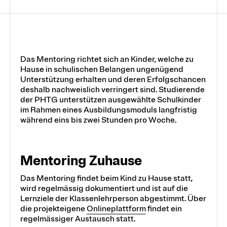
Kunst und Design
Mathematik
Das Mentoring richtet sich an Kinder, welche zu
Hause in schulischen Belangen ungenügend
Unterstützung erhalten und deren Erfolgschancen
Medien und Informatik
deshalb nachweislich verringert sind. Studierende
der PHTG unterstützen ausgewählte Schulkinder
im Rahmen eines Ausbildungsmoduls langfristig
während eins bis zwei Stunden pro Woche.
Musik
Mentoring Zuhause
Natur-, Human- und
Gesellschaftswissenschaften
Das Mentoring findet beim Kind zu Hause statt,
wird regelmässig dokumentiert und ist auf die
Lernziele der Klassenlehrperson abgestimmt. Über
die projekteigene
Onlineplattform
findet ein
Unterricht, Lehren und Lernen
regelmässiger Austausch statt.