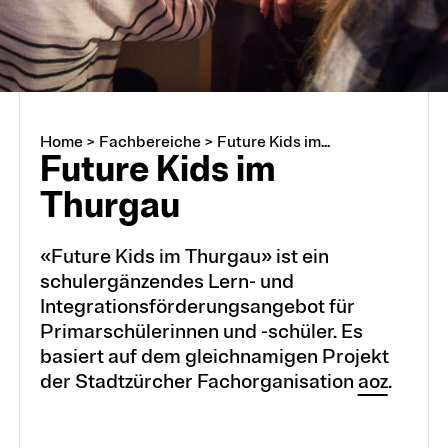
Fachbereiche
Bewegung und Sport
Home
>
Fachbereiche
>
Future Kids im...
Future Kids im
Thurgau
Bildung, Schule und Gesellschaft
«Future Kids im Thurgau» ist ein
schulergänzendes Lern- und
Deutsch
Integrationsförderungsangebot für
Primarschülerinnen und -schüler. Es
basiert auf dem gleichnamigen Projekt
Fremdsprachen
der Stadtzürcher Fachorganisation
aoz
.