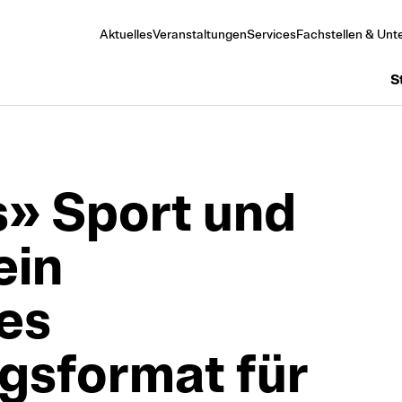
Aktuelles
Veranstaltungen
Services
Fachstellen & Unte
S
s» Sport und
ein
les
gsformat für