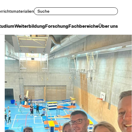
Suchen
rrichtsmaterialien
tudium
Weiterbildung
Forschung
Fachbereiche
Über uns