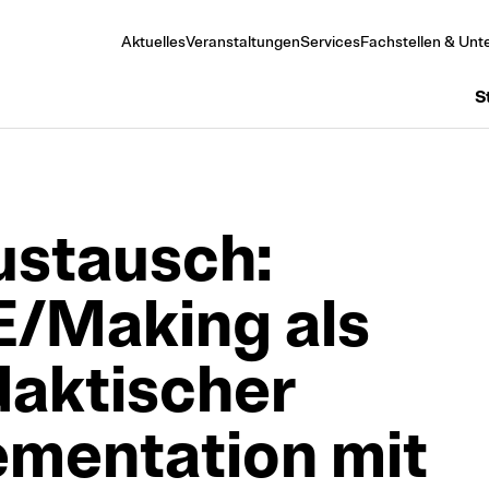
Aktuelles
Veranstaltungen
Services
Fachstellen & Unte
S
us­tausch:
E/Making als
daktischer
emen­tation mit