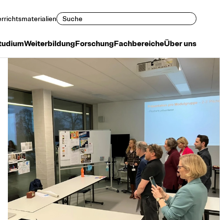
Suchen
rrichtsmaterialien
tudium
Weiterbildung
Forschung
Fachbereiche
Über uns