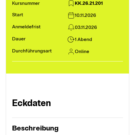
KK.26.21.201
Module und Vertiefungen
10.11.2026
03.11.2026
Kurse
1 Abend
Online
Weiterbildungssuche
Fokusthemen
Digitalität und KI
Eckdaten
Frühe Kindheit
Heterogenität in Schule und Unterricht
Beschreibung
Schulführung und Leadership