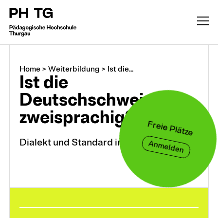
Home
>
Weiterbildung
>
Ist die...
Ist die
Deutschschweiz
zweisprachig?
Freie Plätze
Dialekt und Standard im Schulalltag
Anmelden
Weiterbildung
CAS, DAS, MAS, M.A.