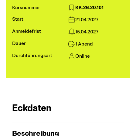
KK.26.20.101
Module und Vertiefungen
21.04.2027
15.04.2027
Kurse
1 Abend
Online
Weiterbildungssuche
Fokusthemen
Digitalität und KI
Eckdaten
Frühe Kindheit
Heterogenität in Schule und Unterricht
Beschreibung
Schulführung und Leadership