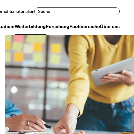
Suchen
rrichtsmaterialien
tudium
Weiterbildung
Forschung
Fachbereiche
Über uns