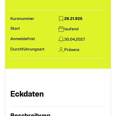
Module und Vertiefungen
26.21.925
laufend
Kurse
30.04.2027
Präsenz
Weiterbildungssuche
Fokusthemen
Digitalität und KI
Eckdaten
Frühe Kindheit
Heterogenität in Schule und Unterricht
Beschreibung
Schulführung und Leadership