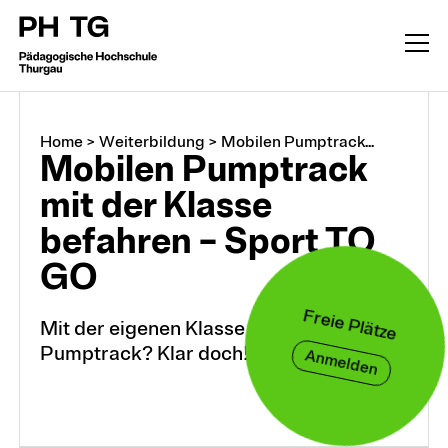
Home
>
Weiterbildung
>
Mobilen Pumptrack...
Mobilen Pumptrack
mit der Klasse
befahren – Sport TO
GO
Freie Plätze
Weiterbildung
Mit der eigenen Klasse auf den mobilen
Pumptrack? Klar doch!
Anmelden
CAS, DAS, MAS, M.A.