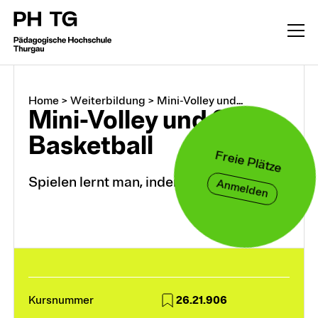
Home
>
Weiterbildung
>
Mini-Volley und...
Mini-Volley und 3x3-
Basketball
Freie Plätze
Spielen lernt man, indem man spielt
Anmelden
Weiterbildung
CAS, DAS, MAS, M.A.
26.21.906