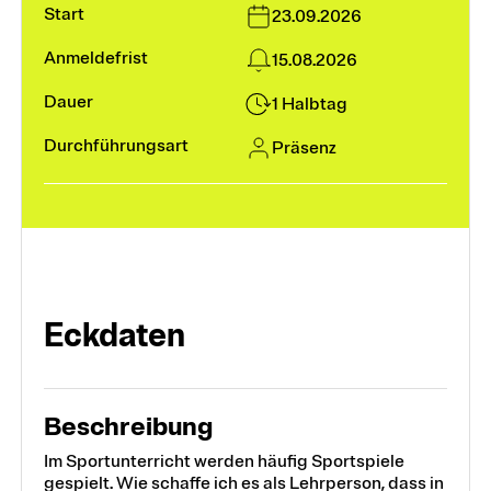
23.09.2026
Module und Vertiefungen
15.08.2026
1 Halbtag
Kurse
Präsenz
Weiterbildungssuche
Fokusthemen
Eckdaten
Digitalität und KI
Frühe Kindheit
Beschreibung
Heterogenität in Schule und Unterricht
Im Sportunterricht werden häufig Sportspiele
gespielt. Wie schaffe ich es als Lehrperson, dass in
Schulführung und Leadership