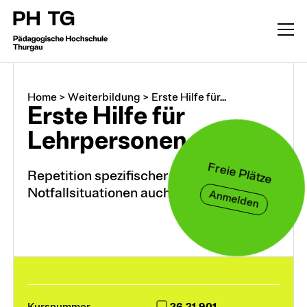
Home
>
Weiterbildung
>
Erste Hilfe für...
Erste Hilfe für
Lehrpersonen
Freie Plätze
Repetition spezifischer
Notfallsituationen auch im Sport
Anmelden
Weiterbildung
CAS, DAS, MAS, M.A.
26.21.901