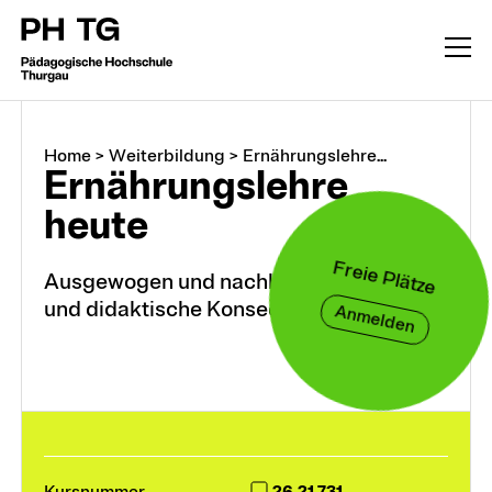
Home
>
Weiterbildung
>
Ernährungslehre...
Ernährungslehre
heute
Freie Plätze
Ausgewogen und nachhaltig – fachliche
und didaktische Konsequenzen
Anmelden
Weiterbildung
CAS, DAS, MAS, M.A.
26.21.731