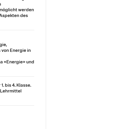
s
rmöglicht werden
 Aspekten des
gie,
 von Energie in
ma «Energie» und
. bis 4. Klasse.
Lehrmittel