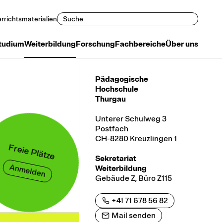
Suchen
rrichtsmaterialien
tudium
Weiterbildung
Forschung
Fachbereiche
Über uns
Pädagogische
Hochschule
Thurgau
Unterer Schulweg 3
Postfach
CH-8280 Kreuzlingen 1
Freie Plätze
Sekretariat
Anmelden
Weiterbildung
Gebäude Z, Büro Z115
+41 71 678 56 82
Mail senden