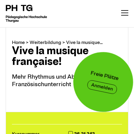
Home
>
Weiterbildung
>
Vive la musique...
Vive la musique
française!
Freie Plätze
Mehr Rhythmus und Abwechslung im
Französischunterricht
Anmelden
Weiterbildung
CAS, DAS, MAS, M.A.
26.21.242