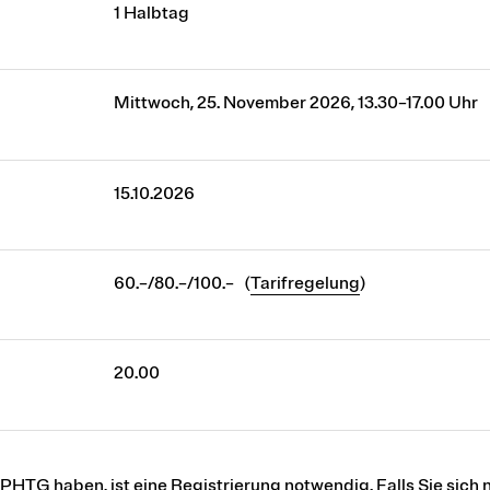
1 Halbtag
Mittwoch, 25. November 2026, 13.30–17.00 Uhr
15.10.2026
60.–/80.–/100.– (
Tarifregelung
)
20.00
r PHTG haben, ist eine
Registrierung
notwendig. Falls Sie sich n