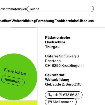
Suchen
rrichtsmaterialien
tudium
Weiterbildung
Forschung
Fachbereiche
Über uns
Pädagogische
Hochschule
Thurgau
Unterer Schulweg 3
Postfach
CH-8280 Kreuzlingen 1
Freie Plätze
Sekretariat
Anmelden
Weiterbildung
Gebäude Z, Büro Z115
+41 71 678 56 82
Mail senden