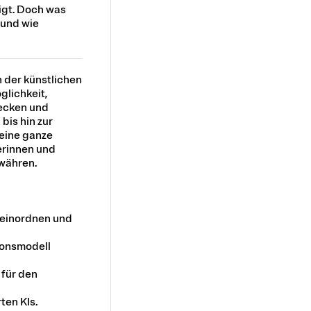
igt. Doch was
 und wie
 der künstlichen
glichkeit,
decken und
bis hin zur
 eine ganze
erinnen und
ewähren.
 einordnen und
tionsmodell
 für den
ten KIs.