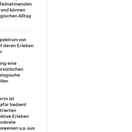
 Teilnehmenden
 und können
gischen Alltag
Spektrum von
uf deren Erleben
ür
ing eine
ersönlichen
alogische
llen
:in ist
afür bedient
trierten
ektive Erleben
konkrete
sweisen u.a. aus