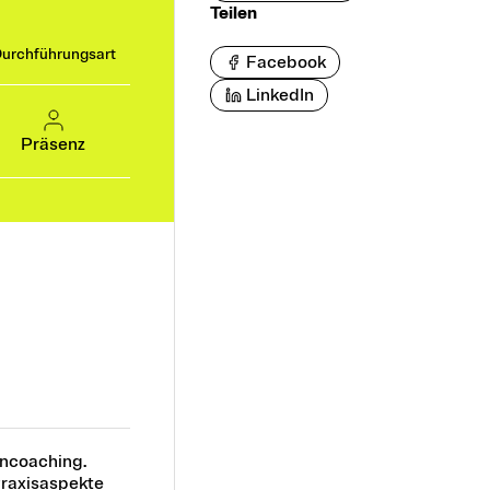
Teilen
urchführungsart
Facebook
LinkedIn
Präsenz
rncoaching.
Praxisaspekte