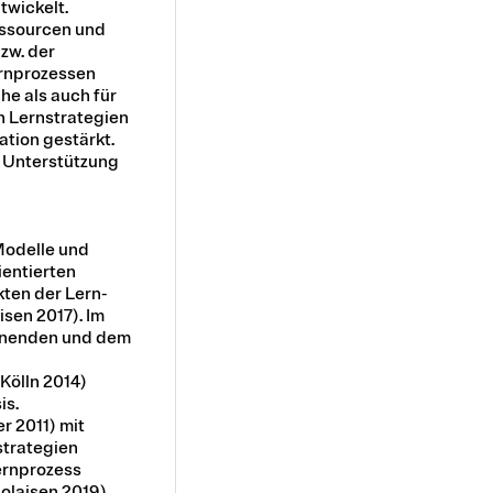
wickelt.
essourcen und
zw. der
ernprozessen
he als auch für
n Lernstrategien
ation gestärkt.
r Unterstützung
Modelle und
entierten
ten der Lern-
sen 2017). Im
ernenden und dem
Kölln 2014)
is.
r 2011) mit
strategien
ernprozess
olaisen 2019).