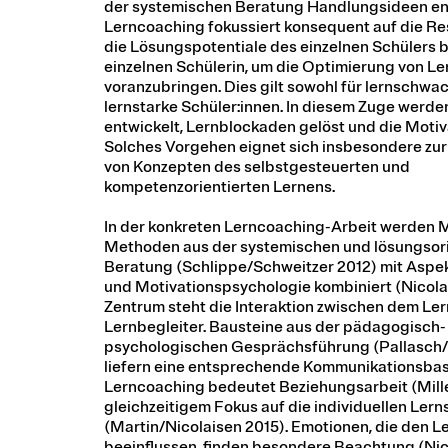
der systemischen Beratung Handlungsideen ent
Lerncoaching fokussiert konsequent auf die R
die Lösungspotentiale des einzelnen Schülers b
einzelnen Schülerin, um die Optimierung von L
voranzubringen. Dies gilt sowohl für lernschwac
lernstarke Schüler:innen. In diesem Zuge werde
entwickelt, Lernblockaden gelöst und die Motiv
Solches Vorgehen eignet sich insbesondere zu
von Konzepten des selbstgesteuerten und
kompetenzorientierten Lernens.
In der konkreten Lerncoaching-Arbeit werden 
Methoden aus der systemischen und lösungsori
Beratung (Schlippe/Schweitzer 2012) mit Aspek
und Motivationspsychologie kombiniert (Nicolai
Zentrum steht die Interaktion zwischen dem L
Lernbegleiter. Bausteine aus der pädagogisch-
psychologischen Gesprächsführung (Pallasch/
liefern eine entsprechende Kommunikationsbas
Lerncoaching bedeutet Beziehungsarbeit (Mille
gleichzeitigem Fokus auf die individuellen Lern
(Martin/Nicolaisen 2015). Emotionen, die den L
beeinflussen, finden besondere Beachtung (Nic