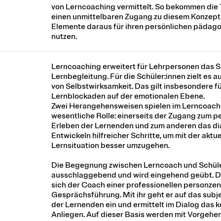
von Lerncoaching vermittelt. So bekommen die
einen unmittelbaren Zugang zu diesem Konzept
Elemente daraus für ihren persönlichen pädago
nutzen.
Lerncoaching erweitert für Lehrpersonen das 
Lernbegleitung. Für die Schüler:innen zielt es a
von Selbstwirksamkeit. Das gilt insbesondere f
Lernblockaden auf der emotionalen Ebene.
Zwei Herangehensweisen spielen im Lerncoach
wesentliche Rolle: einerseits der Zugang zum p
Erleben der Lernenden und zum anderen das di
Entwickeln hilfreicher Schritte, um mit der aktue
Lernsituation besser umzugehen.
Die Begegnung zwischen Lerncoach und Schüler
ausschlaggebend und wird eingehend geübt. D
sich der Coach einer professionellen personzen
Gesprächsführung. Mit ihr geht er auf das subj
der Lernenden ein und ermittelt im Dialog das 
Anliegen. Auf dieser Basis werden mit Vorgehen