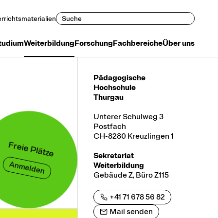
Suchen
rrichtsmaterialien
tudium
Weiterbildung
Forschung
Fachbereiche
Über uns
Pädagogische
Hochschule
Thurgau
Unterer Schulweg 3
Postfach
CH-8280 Kreuzlingen 1
Freie Plätze
Sekretariat
Anmelden
Weiterbildung
Gebäude Z, Büro Z115
+41 71 678 56 82
Mail senden