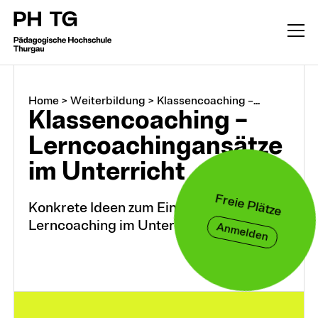
Home
>
Weiterbildung
>
Klassencoaching –...
Klassencoaching –
Lerncoachingansätze
im Unterricht
Freie Plätze
Konkrete Ideen zum Einsatz von
Lerncoaching im Unterricht
Weiterbildung
Anmelden
CAS, DAS, MAS, M.A.