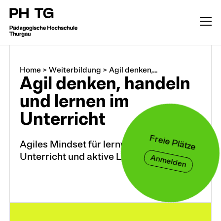
Home
>
Weiterbildung
>
Agil denken,...
Agil denken, handeln
und lernen im
Unterricht
Freie Plätze
Agiles Mindset für lernwirksamen
Unterricht und aktive Lernende
Weiterbildung
Anmelden
CAS, DAS, MAS, M.A.