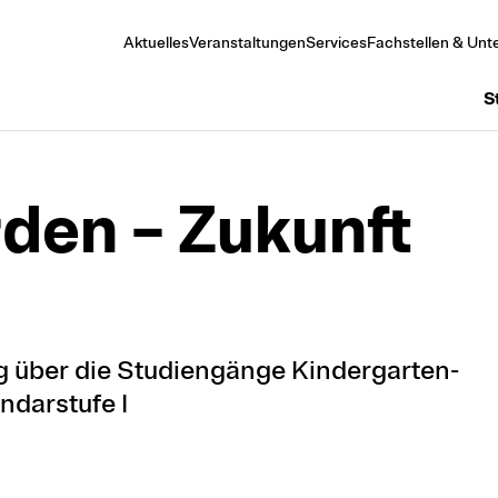
Aktuelles
Veranstaltungen
Services
Fachstellen & Unte
S
rden – Zukunft
g über die Studiengänge Kindergarten-
ndarstufe I