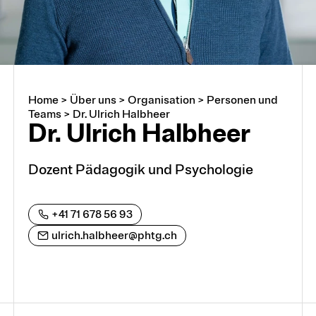
Home
>
Über uns
>
Organisation
>
Personen und
Über uns
Teams
>
Dr. Ulrich Halbheer
Dr. Ulrich Halbheer
Arbeiten an der PHTG
Dozent Pädagogik und Psychologie
Offene Stellen
+41 71 678 56 93
Lehrstellen
ulrich.halbheer@phtg.ch
Partnerschaften und Kooperationen