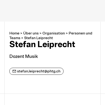
Home
>
Über uns
>
Organisation
>
Personen und
Über uns
Teams
>
Stefan Leiprecht
Stefan Leiprecht
Arbeiten an der PHTG
Dozent Musik
Offene Stellen
stefan.leiprecht@phtg.ch
Lehrstellen
Partnerschaften und Kooperationen