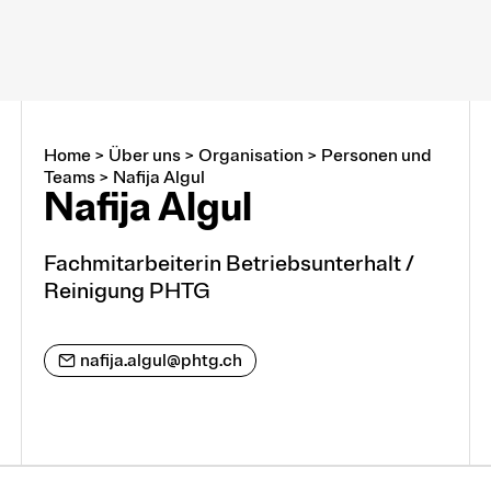
Home
>
Über uns
>
Organisation
>
Personen und
Über uns
Teams
>
Nafija Algul
Nafija Algul
Arbeiten an der PHTG
Fachmitarbeiterin Betriebsunterhalt /
Reinigung PHTG
Offene Stellen
Lehrstellen
nafija.algul@phtg.ch
Partnerschaften und Kooperationen