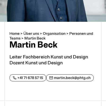
Home
>
Über uns
>
Organisation
>
Personen und
Über uns
Teams
>
Martin Beck
Martin Beck
Arbeiten an der PHTG
Leiter Fachbereich Kunst und Design
Dozent Kunst und Design
Offene Stellen
Lehrstellen
+41 71 678 57 15
martin.beck@phtg.ch
Partnerschaften und Kooperationen