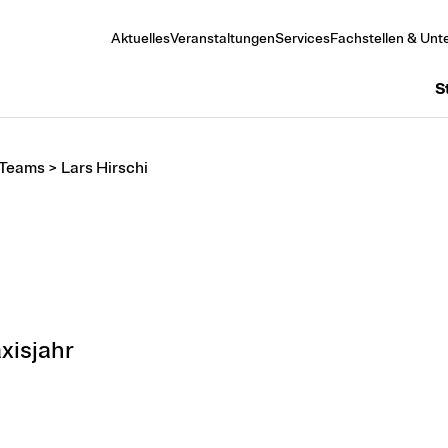
Aktuelles
Veranstaltungen
Services
Fachstellen & Unte
S
 Teams
>
Lars Hirschi
xisjahr