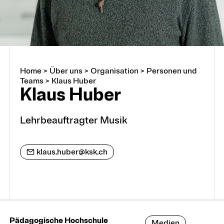
Home
>
Über uns
>
Organisation
>
Personen und
Über uns
Teams
>
Klaus Huber
Klaus Huber
Arbeiten an der PHTG
Lehrbeauftragter Musik
Offene Stellen
klaus.huber@ksk.ch
Lehrstellen
Partnerschaften und Kooperationen
Pädagogische Hochschule
Medien