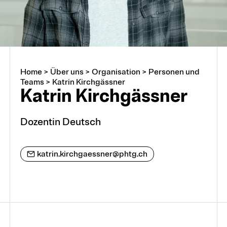
Home
>
Über uns
>
Organisation
>
Personen und
Über uns
Teams
>
Katrin Kirchgässner
Katrin Kirchgässner
Arbeiten an der PHTG
Dozentin Deutsch
Offene Stellen
katrin.kirchgaessner@phtg.ch
Lehrstellen
Partnerschaften und Kooperationen