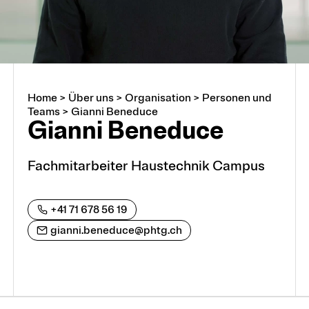
Home
>
Über uns
>
Organisation
>
Personen und
Über uns
Teams
>
Gianni Beneduce
Gianni Beneduce
Arbeiten an der PHTG
Fachmitarbeiter Haustechnik Campus
Offene Stellen
+41 71 678 56 19
Lehrstellen
gianni.beneduce@phtg.ch
Partnerschaften und Kooperationen