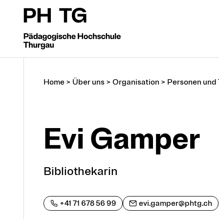
Home
>
Über uns
>
Organisation
>
Personen und
Evi Gamper
Bibliothekarin
+41 71 678 56 99
evi.gamper@phtg.ch