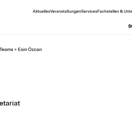
Aktuelles
Veranstaltungen
Services
Fachstellen & Unte
S
 Teams
>
Esin Özcan
tariat