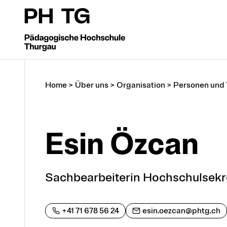
Home
>
Über uns
>
Organisation
>
Personen und
Esin Özcan
Sachbearbeiterin Hochschulsekre
+41 71 678 56 24
esin.oezcan@phtg.ch