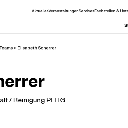
Aktuelles
Veranstaltungen
Services
Fachstellen & Unte
S
 Teams
>
Elisabeth Scherrer
herrer
halt / Reinigung PHTG